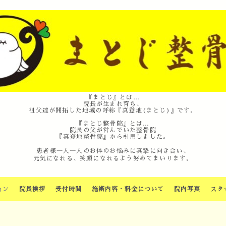
『まとじ』とは…
院長が生まれ育ち、
祖父達が開拓した地域の呼称『真登地(まとじ)』です。
『まとじ整骨院』とは…
院長の父が営んでいた整骨院
『真登地整骨院』から引用しました。
患者様一人一人のお体のお悩みに真摯に向き合い、
元気になれる、笑顔になれるよう努めてまいります。
ョン
院長挨拶
受付時間
施術内容・料金について
院内写真
スタ