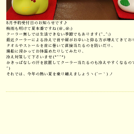
8月予約受付日のお知らせです♪
梅雨も明けて夏本番ですね(＠_＠;)
クーラー無しでは生活できない季節でもあります(^_^;)
最近クーラーによる冷えで首や肩がお辛いと仰る方が増えてきており
タオルやストールを首に巻いて直接当たるのを防いだり、
湯船に浸かってお体温めたりしてみたり、
冷え対策して下さいませ(*^^*)
かきっぱなしの汗を放置してクーラー当たるのも冷えやすくなるので
^)
それでは、今年の熱い夏を乗り越えましょうヽ(´ー｀)ノ