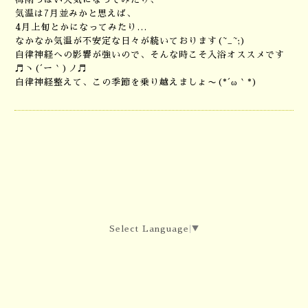
気温は7月並みかと思えば、
4月上旬とかになってみたり…
なかなか気温が不安定な日々が続いております(~_~;)
自律神経への影響が強いので、そんな時こそ入浴オススメです
♬ヽ(´ー｀)ノ♬
自律神経整えて、この季節を乗り越えましょ〜(*´ω｀*)
Select Language
▼